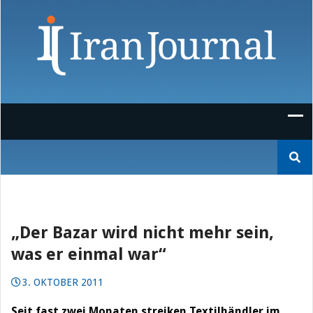
Skip
to
content
Suchen
nach:
„Der Bazar wird nicht mehr sein,
was er einmal war“
3. OKTOBER 2011
Seit fast zwei Monaten streiken Textilhändler im