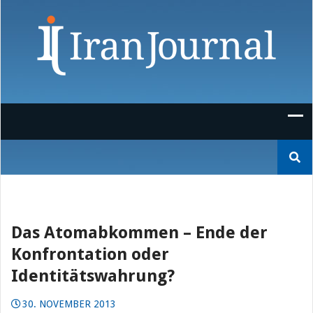
Skip
to
content
Suchen
nach:
Das Atomabkommen – Ende der
Konfrontation oder
Identitätswahrung?
30. NOVEMBER 2013