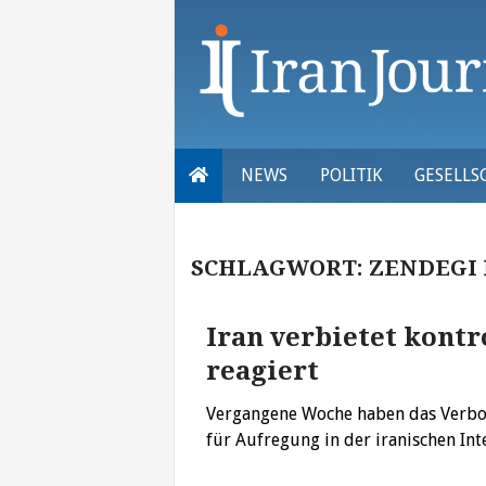
Skip
to
content
NEWS
POLITIK
GESELLS
SCHLAGWORT:
ZENDEGI 
Iran verbietet kont
reagiert
Vergangene Woche haben das Verbot
für Aufregung in der iranischen I