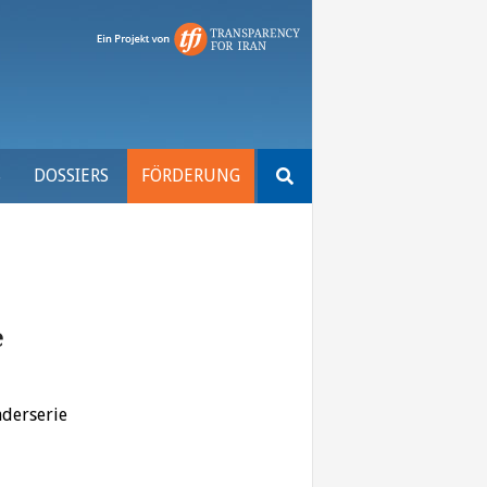
Suchen
S
DOSSIERS
FÖRDERUNG
nach:
e
nderserie