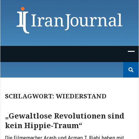
Skip
to
content
Suchen
nach:
SCHLAGWORT:
WIEDERSTAND
„Gewaltlose Revolutionen sind
kein Hippie-Traum“
Die Filmemacher Arash und Arman T. Riahi haben mit