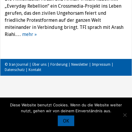
„Everyday Rebellion“ ein Crossmedia-Projekt ins Leben
gerufen, das den zivilen Ungehorsam feiert und
friedliche Protestformen auf der ganzen Welt
miteinander in Verbindung bringt. TFI sprach mit Arash
Riahi.…
mehr »
© Iran Journal |
Über uns
|
Förderung
|
Newsletter
|
Impressum
|
Datenschutz
|
Kontakt
Diese Website benutzt Cookies. Wenn du die Website weiter
nutzt, gehen wir von deinem Einverständnis aus.
OK