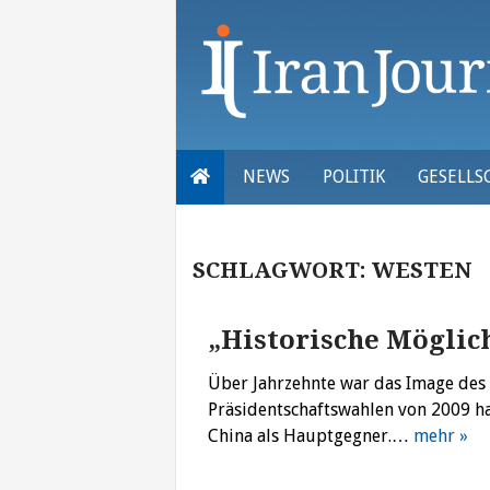
Skip
to
content
NEWS
POLITIK
GESELLS
SCHLAGWORT:
WESTEN
„Historische Möglic
Über Jahrzehnte war das Image des 
Präsidentschaftswahlen von 2009 h
China als Hauptgegner.…
mehr »