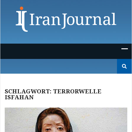
Skip
to
content
Suchen
nach:
SCHLAGWORT:
TERRORWELLE
ISFAHAN