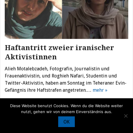
Haftantritt zweier iranischer
Aktivistinnen
Alieh Motalebzadeh, Fotografin, Journalistin und
Frauenaktivistin, und Roghieh Nafari, Studentin und
Twitter-Aktivistin, haben am Sonntag im Teheraner Evin-
Gefängnis ihre Haftstrafen angetreten.…
mehr »
Diese Website benutzt Cookies. Wenn du die Website weiter
nutzt, gehen wir von deinem Einverständnis aus.
© Iran Journal |
Über uns
|
Förderung
|
Newsletter
|
Impressum
|
OK
Datenschutz
|
Kontakt