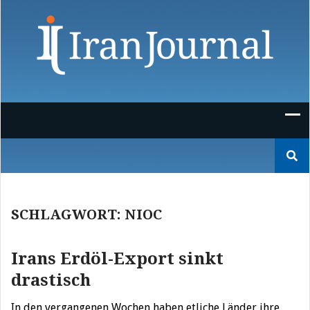
Skip
to
content
Suchen
nach:
SCHLAGWORT:
NIOC
Irans Erdöl-Export sinkt
drastisch
In den vergangenen Wochen haben etliche Länder ihre