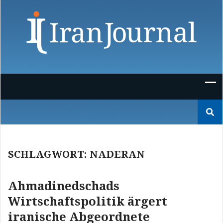
Skip
to
content
Suchen
nach:
SCHLAGWORT:
NADERAN
Ahmadinedschads
Wirtschaftspolitik ärgert
iranische Abgeordnete