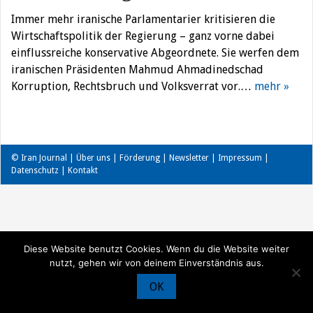
Immer mehr iranische Parlamentarier kritisieren die
Wirtschaftspolitik der Regierung – ganz vorne dabei
einflussreiche konservative Abgeordnete. Sie werfen dem
iranischen Präsidenten Mahmud Ahmadinedschad
Korruption, Rechtsbruch und Volksverrat vor.…
mehr »
© Iran Journal |
Über uns
|
Förderung
|
Newsletter
|
Impressum
|
Datenschutz
|
Kontakt
Diese Website benutzt Cookies. Wenn du die Website weiter
nutzt, gehen wir von deinem Einverständnis aus.
OK