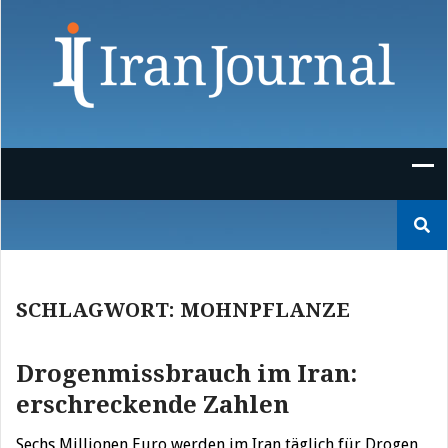
Skip
to
content
Suchen
nach:
SCHLAGWORT:
MOHNPFLANZE
Drogenmissbrauch im Iran:
erschreckende Zahlen
Sechs Millionen Euro werden im Iran täglich für Drogen