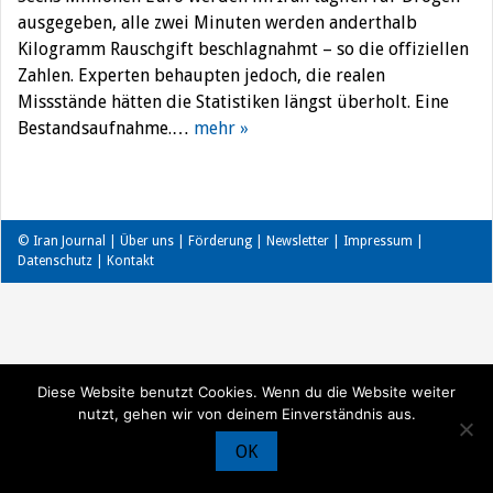
ausgegeben, alle zwei Minuten werden anderthalb
Kilogramm Rauschgift beschlagnahmt – so die offiziellen
Zahlen. Experten behaupten jedoch, die realen
Missstände hätten die Statistiken längst überholt. Eine
Bestandsaufnahme.…
mehr »
© Iran Journal |
Über uns
|
Förderung
|
Newsletter
|
Impressum
|
Datenschutz
|
Kontakt
Diese Website benutzt Cookies. Wenn du die Website weiter
nutzt, gehen wir von deinem Einverständnis aus.
OK