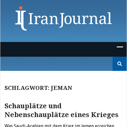
Skip
to
content
Suchen
nach:
SCHLAGWORT:
JEMAN
Schauplätze und
Nebenschauplätze eines Krieges
Was Saudi-Arabien mit dem Krieg im Jemen erreichen