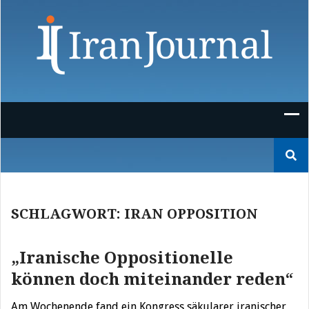
Skip
to
content
Suchen
nach:
SCHLAGWORT:
IRAN OPPOSITION
„Iranische Oppositionelle
können doch miteinander reden“
Am Wochenende fand ein Kongress säkularer iranischer