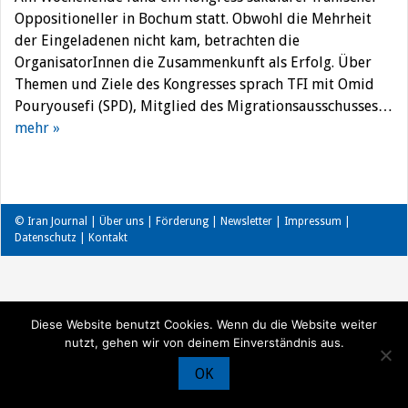
Oppositioneller in Bochum statt. Obwohl die Mehrheit
der Eingeladenen nicht kam, betrachten die
OrganisatorInnen die Zusammenkunft als Erfolg. Über
Themen und Ziele des Kongresses sprach TFI mit Omid
Pouryousefi (SPD), Mitglied des Migrationsausschusses…
mehr »
© Iran Journal |
Über uns
|
Förderung
|
Newsletter
|
Impressum
|
Datenschutz
|
Kontakt
Diese Website benutzt Cookies. Wenn du die Website weiter
nutzt, gehen wir von deinem Einverständnis aus.
OK