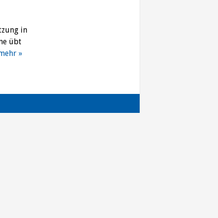
tzung in
me übt
mehr »