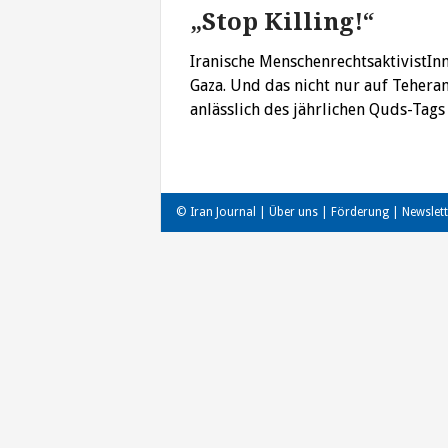
„Stop Killing!“
Iranische MenschenrechtsaktivistIn
Gaza. Und das nicht nur auf Teheran
anlässlich des jährlichen Quds-Tags 
© Iran Journal |
Über uns
|
Förderung
|
Newslett