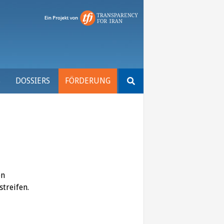
Suchen
S
DOSSIERS
FÖRDERUNG
nach:
en
streifen.