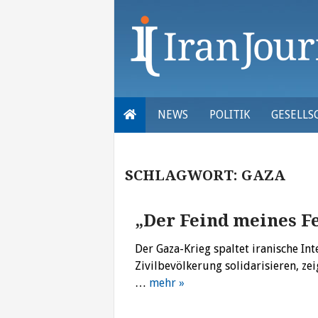
Skip
to
content
NEWS
POLITIK
GESELLS
SCHLAGWORT:
GAZA
„Der Feind meines F
Der Gaza-Krieg spaltet iranische Int
Zivilbevölkerung solidarisieren, ze
…
mehr »