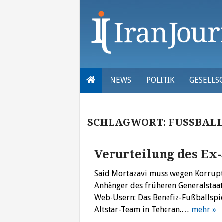
Skip
to
content
NEWS
POLITIK
GESELLS
SCHLAGWORT:
FUSSBALL
Verurteilung des Ex
Said Mortazavi muss wegen Korrupti
Anhänger des früheren Generalstaat
Web-Usern: Das Benefiz-Fußballspie
Altstar-Team in Teheran.…
mehr »