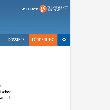
Suchen
S
DOSSIERS
FÖRDERUNG
nach:
e
nischen
ranischen