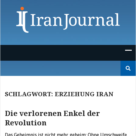
Skip
to
content
Suchen
nach:
SCHLAGWORT:
ERZIEHUNG IRAN
Die verlorenen Enkel der
Revolution
Das Geheimnis ist nicht mehr geheim: Ohne Umschweife