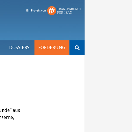
Suchen
S
DOSSIERS
FÖRDERUNG
nach:
eunde“ aus
nzerne,