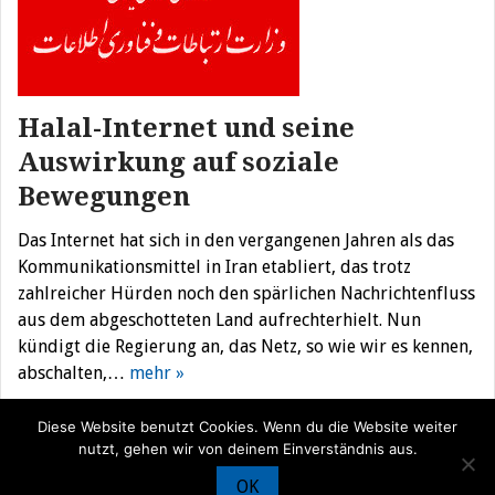
Halal-Internet und seine
Auswirkung auf soziale
Bewegungen
Das Internet hat sich in den vergangenen Jahren als das
Kommunikationsmittel in Iran etabliert, das trotz
zahlreicher Hürden noch den spärlichen Nachrichtenfluss
aus dem abgeschotteten Land aufrechterhielt. Nun
kündigt die Regierung an, das Netz, so wie wir es kennen,
abschalten,…
mehr »
Diese Website benutzt Cookies. Wenn du die Website weiter
nutzt, gehen wir von deinem Einverständnis aus.
OK
© Iran Journal |
Über uns
|
Förderung
|
Newsletter
|
Impressum
|