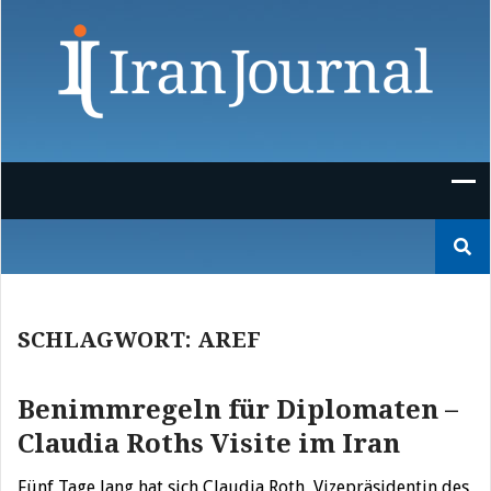
Skip
to
content
Suchen
nach:
SCHLAGWORT:
AREF
Benimmregeln für Diplomaten –
Claudia Roths Visite im Iran
Fünf Tage lang hat sich Claudia Roth, Vizepräsidentin des