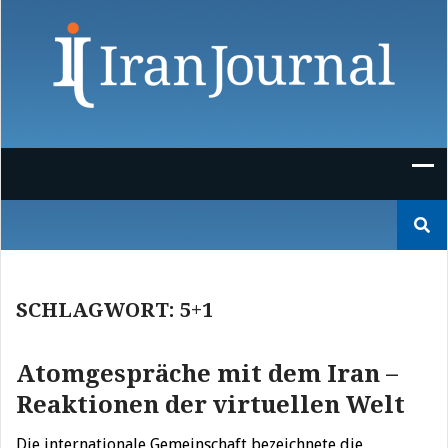
Skip
to
content
Suchen
nach:
SCHLAGWORT:
5+1
Atomgespräche mit dem Iran –
Reaktionen der virtuellen Welt
Die internationale Gemeinschaft bezeichnete die