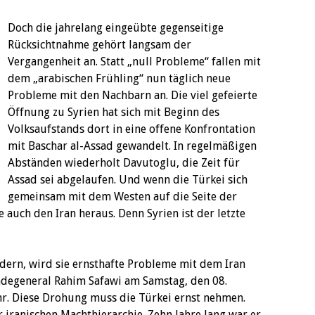
Doch die jahrelang eingeübte gegenseitige
Rücksichtnahme gehört langsam der
Vergangenheit an. Statt „null Probleme“ fallen mit
dem „arabischen Frühling“ nun täglich neue
Probleme mit den Nachbarn an. Die viel gefeierte
Öffnung zu Syrien hat sich mit Beginn des
Volksaufstands dort in eine offene Konfrontation
mit Baschar al-Assad gewandelt. In regelmäßigen
Abständen wiederholt Davutoglu, die Zeit für
Assad sei abgelaufen. Und wenn die Türkei sich
gemeinsam mit dem Westen auf die Seite der
ie auch den Iran heraus. Denn Syrien ist der letzte
ändern, wird sie ernsthafte Probleme mit dem Iran
adegeneral Rahim Safawi am Samstag, den 08.
r. Diese Drohung muss die Türkei ernst nehmen.
r iranischen Machthierarchie. Zehn Jahre lang war er