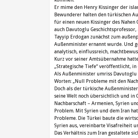
Er mime den Henry Kissinger der isla
Bewunderer halten den türkischen Au
für einen neuen Kissinger des Nahen 
auch Davutoglu Geschichtsprofessor, 
Tayyip Erdogan zunächst zum außenp
Außenminister ernannt wurde. Und ge
analytisch, einflussreich, machtbewus
Kurz vor seiner Amtsübernahme hatte 
„Strategische Tiefe“ veröffentlicht, i
Als Außenminister umriss Davutoglu se
Worten: „Null Probleme mit den Nach
Doch als der türkische Außenminister 
seine Welt noch übersichtlich und in
Nachbarschaft – Armenien, Syrien und
Problem. Mit Syrien und dem Iran hat
Probleme. Die Türkei baute die wirts
Syrien aus, vereinbarte Visafreiheit u
Das Verhältnis zum Iran gestaltete s