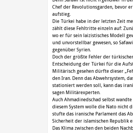
Chef der Revolutionsgarden, bevor e
aufstieg.
Die Türkei habe in der letzten Zeit m
zählt diese Fehltritte einzeln auf: Z
wo er für sein laizistisches Modell g
und unvorstellbar gewesen, so Safawi.
gegenüber Syrien.
Doch der größte Fehler der türkischen
Entscheidung der Türkei für die Aufs
Militärisch gesehen dürfte dieser „Fe
den Iran. Denn das Abwehrsystem, das
stationiert werden soll, kann das iran
sagen Militärexperten.
Auch Ahmadinedschad selbst wandte s
diesem System wolle die Nato nicht di
stufte das iranische Parlament das A
Sicherheit der islamischen Republik e
Das Klima zwischen den beiden Nachba