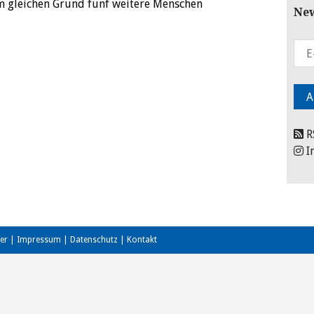
m gleichen Grund fünf weitere Menschen
New
R
I
er
|
Impressum
|
Datenschutz
|
Kontakt