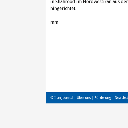
in Shahrood im Nordwestiran aus de
hingerichtet.
mm
Beitragsnavigation
© Iran Journal |
Über uns
|
Förderung
|
Newslett