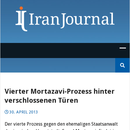
Skip
to
content
Suchen
nach:
Vierter Mortazavi-Prozess hinter
verschlossenen Türen
30. APRIL 2013
Der vierte Prozess gegen den ehemaligen Staatsanwalt