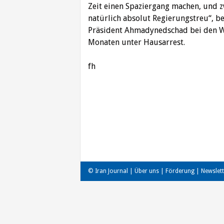
Zeit einen Spaziergang machen, und zw
natürlich absolut Regierungstreu“, b
Präsident Ahmadynedschad bei den Wa
Monaten unter Hausarrest.
fh
Beitragsnavigation
© Iran Journal |
Über uns
|
Förderung
|
Newslett