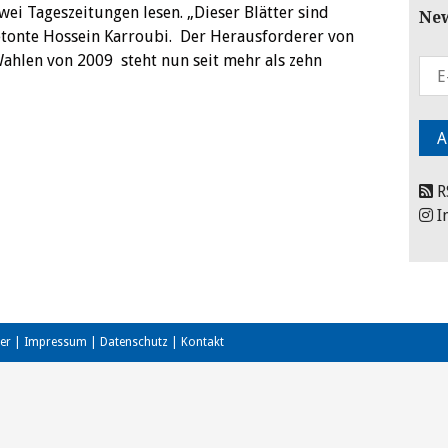
ei Tageszeitungen lesen. „Dieser Blätter sind
New
etonte Hossein Karroubi. Der Herausforderer von
hlen von 2009 steht nun seit mehr als zehn
R
I
er
|
Impressum
|
Datenschutz
|
Kontakt