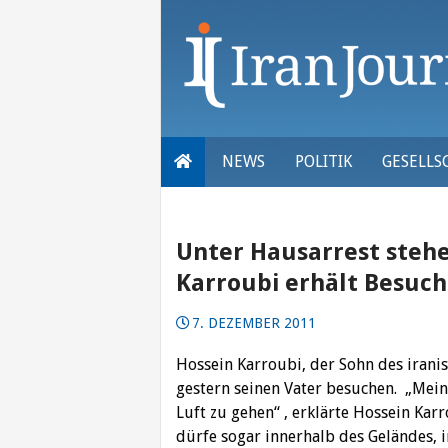
Skip
to
content
NEWS
POLITIK
GESELLS
Unter Hausarrest steh
Karroubi erhält Besuch
7. DEZEMBER 2011
Hossein Karroubi, der Sohn des iran
gestern seinen Vater besuchen. „Mein
Luft zu gehen“ , erklärte Hossein Ka
dürfe sogar innerhalb des Geländes, 