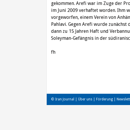
gekommen. Arefi war im Zuge der Pro
im Juni 2009 verhaftet worden. Ihm 
vorgeworfen, einem Verein von Anhä
Pahlavi. Gegen Arefi wurde zunächst d
dann zu 15 Jahren Haft und Verbannu
Soleyman-Gefängnis in der südiranisc
fh
Beitragsnavigation
© Iran Journal |
Über uns
|
Förderung
|
Newslett