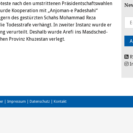
teste nach den umstrittenen Präsidentschaftswahlen
New
wurde Kooperation mit „Anjoman-e Padeshahi“
ngern des gestürzten Schahs Mohammad Reza
ie Todesstrafe verhängt. In zweiter Instanz wurde er
ng verurteilt. Deshalb wurde Arefi ins Masdsched-
hen Provinz Khuzestan verlegt.
R
I
er
|
Impressum
|
Datenschutz
|
Kontakt