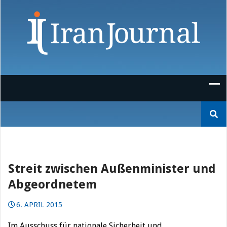
Skip
to
content
Suchen
nach:
Streit zwischen Außenminister und
Abgeordnetem
6. APRIL 2015
Im Ausschuss für nationale Sicherheit und