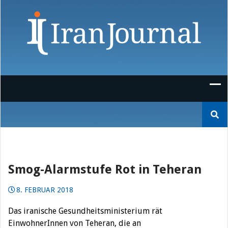
Skip
to
content
Suchen
nach:
Smog-Alarmstufe Rot in Teheran
8. FEBRUAR 2018
Das iranische Gesundheitsministerium rät
EinwohnerInnen von Teheran, die an