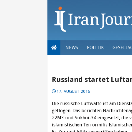
Skip
to
content
NEWS
POLITIK
GESELLS
Russland startet Lufta
17. AUGUST 2016
Die russische Luftwaffe ist am Diensta
geflogen. Das berichten Nachrichten
22M3 und Sukhoi-34 eingesetzt, die
islamistischen Terrormiliz Islamischer
Ez-Zor und Idlib angegriffen haben.