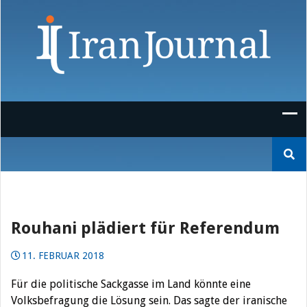
Skip
to
content
Suchen
nach:
Rouhani plädiert für Referendum
11. FEBRUAR 2018
Für die politische Sackgasse im Land könnte eine
Volksbefragung die Lösung sein. Das sagte der iranische