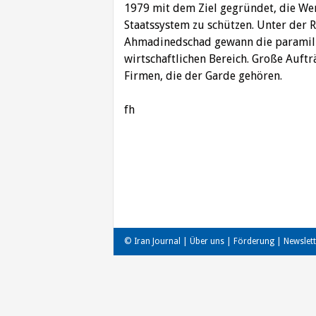
1979 mit dem Ziel gegründet, die Wer
Staatssystem zu schützen. Unter de
Ahmadinedschad gewann die paramili
wirtschaftlichen Bereich. Große Auft
Firmen, die der Garde gehören.
fh
Beitragsnavigation
© Iran Journal |
Über uns
|
Förderung
|
Newslett