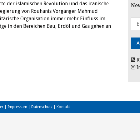
te der islamischen Revolution und das iranische
New
r Regierung von Rouhanis Vorgänger Mahmud
tärische Organisation immer mehr Einfluss im
räge in den Bereichen Bau, Erdöl und Gas gehen an
R
I
er
|
Impressum
|
Datenschutz
|
Kontakt