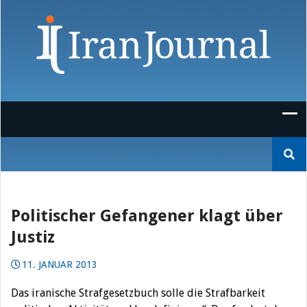
Skip
to
content
Suchen
nach:
Politischer Gefangener klagt über
Justiz
11. JANUAR 2013
Das iranische Strafgesetzbuch solle die Strafbarkeit