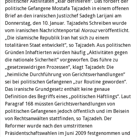
politischer Aktivitäten „klar definieren“. Das fordert der
politische Gefangene Mostafa Tajzadeh in einem offenen
Brief an den iranischen Justizchef Sadegh Larijani am
Donnerstag, den 10. Januar. Tajzadehs Schreiben wurde
vom iranischen Nachrichtenportal
Norouz
veröffentlicht.
„Die islamische Republik Iran hat sich zu einem
totalitären Staat entwickelt“, so Tajzadeh. Aus politischen
Gründen Inhaftierten würden häufig „Aktivitäten gegen
die nationale Sicherheit“ vorgeworfen. Das führe zu
„gesetzeswidrigen Prozessen“, klagt Tajzadeh: Die
„heimliche Durchführung von Gerichtsverhandlungen“
sei bei politischen Gefangenen „zur Routine geworden“.
Das iranische Grundgesetz enthält keine genaue
Definition des Begriffs eines „politischen Häftlings“. Laut
Paragraf 168 müssten Gerichtsverhandlungen von
politischen Gefangenen jedoch öffentlich und im Beisein
von Rechtsanwälten stattfinden, so Tajzadeh. Der
Reformer wurde nach den umstrittenen
Präsidentschaftswahlen im Juni 2009 festgenommen und