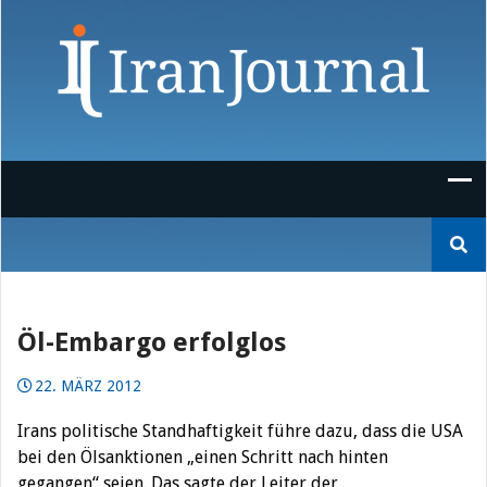
Skip
to
content
Suchen
nach:
Öl-Embargo erfolglos
22. MÄRZ 2012
Irans politische Standhaftigkeit führe dazu, dass die USA
bei den Ölsanktionen „einen Schritt nach hinten
gegangen“ seien. Das sagte der Leiter der