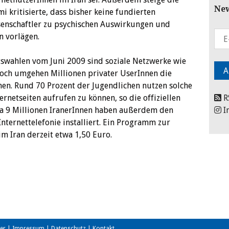
New
mi kritisierte, dass bisher keine fundierten
senschaftler zu psychischen Auswirkungen und
n vorlägen.
tswahlen vom Juni 2009 sind soziale Netzwerke wie
och umgehen Millionen privater UserInnen die
en. Rund 70 Prozent der Jugendlichen nutzen solche
rnetseiten aufrufen zu können, so die offiziellen
R
a 9 Millionen IranerInnen haben außerdem den
I
Internettelefonie installiert. Ein Programm zur
m Iran derzeit etwa 1,50 Euro.
er
|
Impressum
|
Datenschutz
|
Kontakt