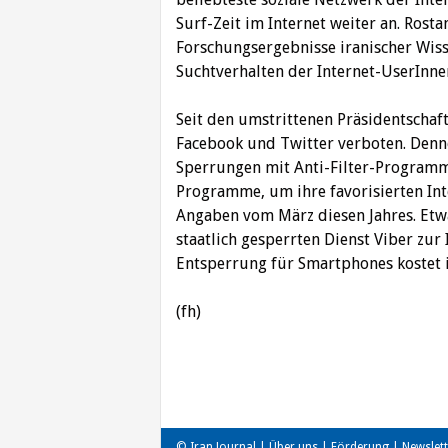
Surf-Zeit im Internet weiter an. Rosta
Forschungsergebnisse iranischer Wis
Suchtverhalten der Internet-UserInne
Seit den umstrittenen Präsidentschaf
Facebook und Twitter verboten. Denn
Sperrungen mit Anti-Filter-Programm
Programme, um ihre favorisierten Inte
Angaben vom März diesen Jahres. Etw
staatlich gesperrten Dienst Viber zur 
Entsperrung für Smartphones kostet i
(fh)
Beitragsnavigation
© Iran Journal |
Über uns
|
Förderung
|
Newslett