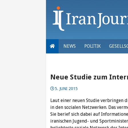
Skip
to
content
NEWS
POLITIK
GESELLS
Neue Studie zum Inter
5. JUNI 2015
Laut einer neuen Studie verbringen d
in den sozialen Netzwerken.
Das verm
Sie berief sich dabei auf Informati
iranischen Jugend- und Sportminister
beliebteste soziale Netzwerk der Inte