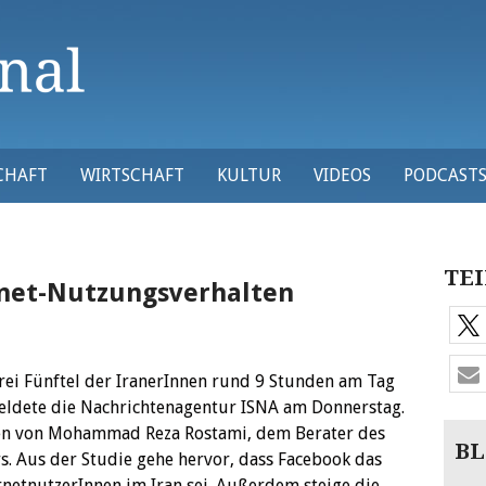
CHAFT
WIRTSCHAFT
KULTUR
VIDEOS
PODCAST
TEI
net-Nutzungsverhalten
rei Fünftel der IranerInnen rund 9 Stunden am Tag
eldete die Nachrichtenagentur ISNA am Donnerstag.
onen von Mohammad Reza Rostami, dem Berater des
BL
s. Aus der Studie gehe hervor, dass Facebook das
rnetnutzerInnen im Iran sei. Außerdem steige die