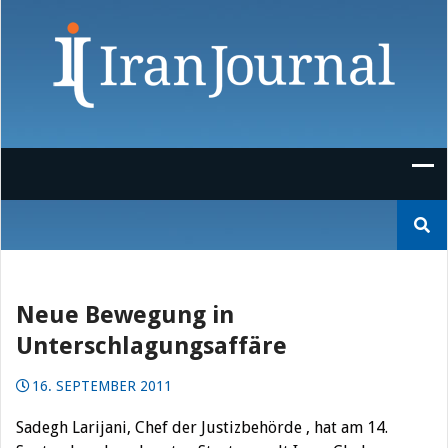
Skip
to
content
Suchen
nach:
Neue Bewegung in
Unterschlagungsaffäre
16. SEPTEMBER 2011
Sadegh Larijani, Chef der Justizbehörde , hat am 14.