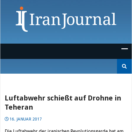
Skip
to
content
Suchen
nach:
Luftabwehr schießt auf Drohne in
Teheran
16. JANUAR 2017
Die Luftabwehr der iranischen Revolutionsgarde hat am