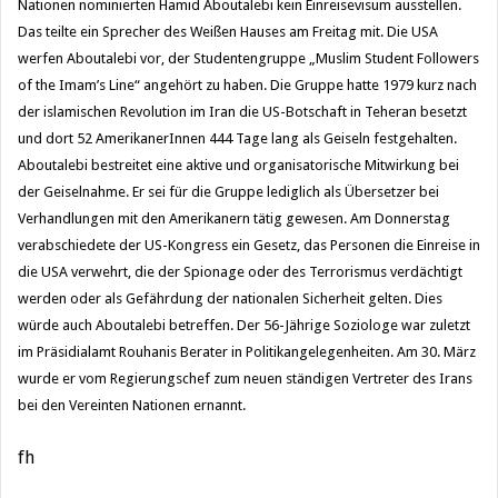
Nationen nominierten Hamid Aboutalebi kein Einreisevisum ausstellen.
Das teilte ein S
precher des Weißen Hauses am Freitag mit. Die USA
werfen Aboutalebi vor, der Studentengruppe „
Muslim Student Followers
of the Imam’s Line“
angehört zu haben. Die Gruppe hatte 1979 kurz nach
der islamischen Revolution im Iran die US-Botschaft in Teheran besetzt
und dort 52 AmerikanerInnen 444 Tage lang als Geiseln festgehalten.
Aboutalebi bestreitet eine aktive und organisatorische Mitwirkung bei
der Geiselnahme. Er sei für die Gruppe lediglich als Übersetzer bei
Verhandlungen mit den Amerikanern tätig gewesen. Am Donnerstag
verabschiedete der US-Kongress ein Gesetz, das Personen die Einreise in
die USA verwehrt, die der Spionage oder des Terrorismus verdächtigt
werden oder als Gefährdung der nationalen Sicherheit gelten. Dies
würde auch Aboutalebi betreffen. Der 56-Jährige Soziologe war zuletzt
im Präsidialamt Rouhanis Berater in Politikangelegenheiten. Am 30. März
wurde er vom Regierungschef zum neuen ständigen Vertreter des Irans
bei den Vereinten Nationen ernannt.
fh