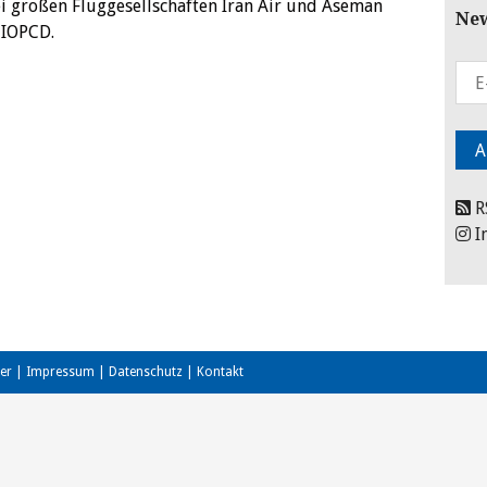
ei großen Fluggesellschaften Iran Air und Aseman
New
NIOPCD.
R
I
er
|
Impressum
|
Datenschutz
|
Kontakt