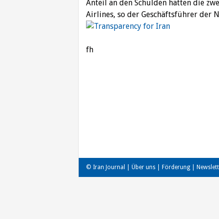
Anteil an den Schulden hätten die zw
Airlines, so der Geschäftsführer der 
fh
Beitragsnavigation
© Iran Journal |
Über uns
|
Förderung
|
Newslett