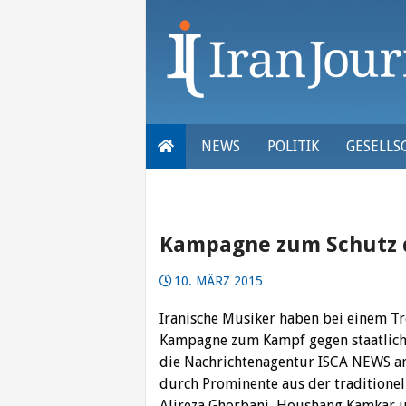
Skip
to
content
NEWS
POLITIK
GESELLS
Kampagne zum Schutz d
10. MÄRZ 2015
Iranische Musiker haben bei einem Tr
Kampagne zum Kampf gegen staatlich
die Nachrichtenagentur ISCA NEWS a
durch Prominente aus der traditionel
Alireza Ghorbani, Houshang Kamkar un