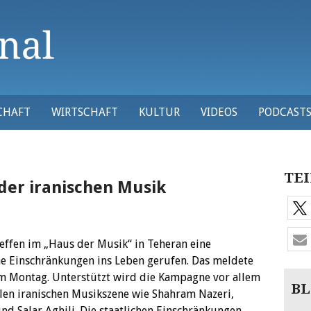
CHAFT
WIRTSCHAFT
KULTUR
VIDEOS
PODCAST
TEI
er iranischen Musik
effen im „Haus der Musik“ in Teheran eine
e Einschränkungen ins Leben gerufen.
Das meldete
m Montag. Unterstützt wird die Kampagne vor allem
BL
len iranischen Musikszene wie Shahram Nazeri,
d Salar Aghili. Die staatlichen Einschränkungen