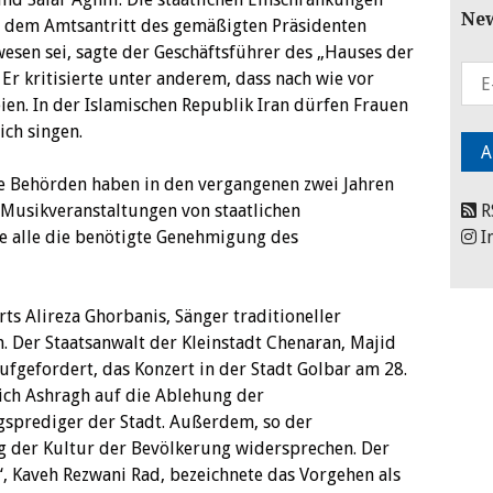
New
 dem Amtsantritt des gemäßigten Präsidenten
esen sei, sagte der Geschäftsführer des „Hauses der
 kritisierte unter anderem, dass nach wie vor
ien. In der Islamischen Republik Iran dürfen Frauen
ich singen.
e Behörden haben in den vergangenen zwei Jahren
Musikveranstaltungen von staatlichen
R
e alle die benötigte Genehmigung des
I
rts Alireza Ghorbanis, Sänger traditioneller
n. Der Staatsanwalt der Kleinstadt Chenaran, Majid
ufgefordert, das Konzert in der Stadt Golbar am 28.
ich Ashragh auf die Ablehung der
gsprediger der Stadt. Außerdem, so der
g der Kultur der Bevölkerung widersprechen. Der
, Kaveh Rezwani Rad, bezeichnete das Vorgehen als