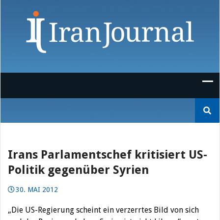
Skip
to
content
Suchen
nach:
Irans Parlamentschef kritisiert US-
Politik gegenüber Syrien
30. MAI 2012
„Die US-Regierung scheint ein verzerrtes Bild von sich