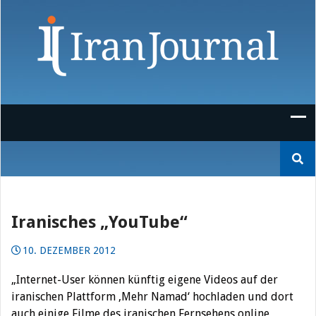
Skip
to
content
Suchen
nach:
Iranisches „YouTube“
10. DEZEMBER 2012
„Internet-User können künftig eigene Videos auf der
iranischen Plattform ‚Mehr Namad‘ hochladen und dort
auch einige Filme des iranischen Fernsehens online