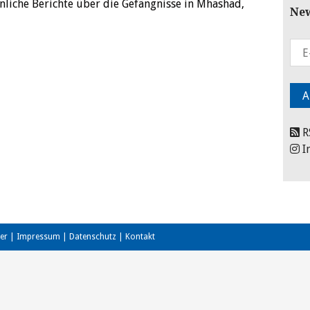
hnliche Berichte über die Gefängnisse in Mhashad,
New
R
I
er
|
Impressum
|
Datenschutz
|
Kontakt