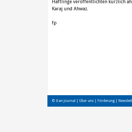
Häftlinge veröffentlichten kürzlich ä
Karaj und Ahwaz.
fp
Beitragsnavigation
© Iran Journal |
Über uns
|
Förderung
|
Newslett