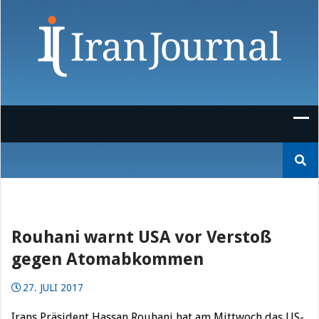
Skip
to
content
Suchen
nach:
Rouhani warnt USA vor Verstoß
gegen Atomabkommen
27. JULI 2017
Irans Präsident Hassan Rouhani hat am Mittwoch das US-