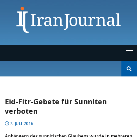
Skip
to
content
Suchen
nach:
Eid-Fitr-Gebete für Sunniten
verboten
7. JULI 2016
Anhängern des sunnitischen Glaubens wurde in mehreren