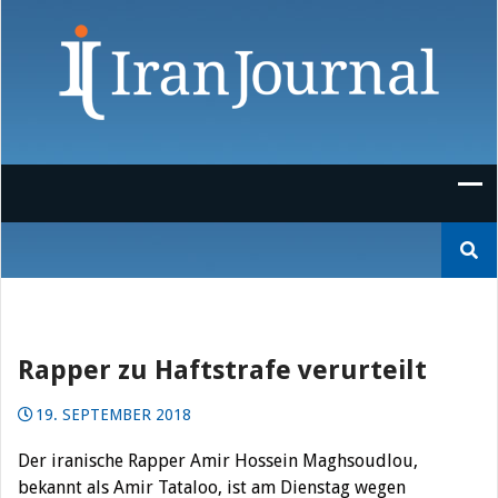
Skip
to
content
Suchen
nach:
Rapper zu Haftstrafe verurteilt
19. SEPTEMBER 2018
Der iranische Rapper Amir Hossein Maghsoudlou,
bekannt als Amir Tataloo, ist am Dienstag wegen