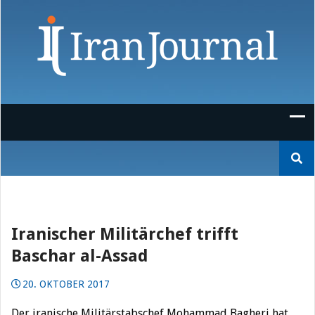
Skip
to
content
Suchen
nach:
Iranischer Militärchef trifft
Baschar al-Assad
20. OKTOBER 2017
Der iranische Militärstabschef Mohammad Bagheri hat