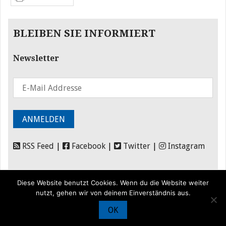
BLEIBEN SIE INFORMIERT
Newsletter
RSS Feed
|
Facebook
|
Twitter
|
Instagram
Diese Website benutzt Cookies. Wenn du die Website weiter
nutzt, gehen wir von deinem Einverständnis aus.
OK
© Iran Journal |
Über uns
|
Förderung
|
Newsletter
|
Impressum
|
Datenschutz
|
Kontakt