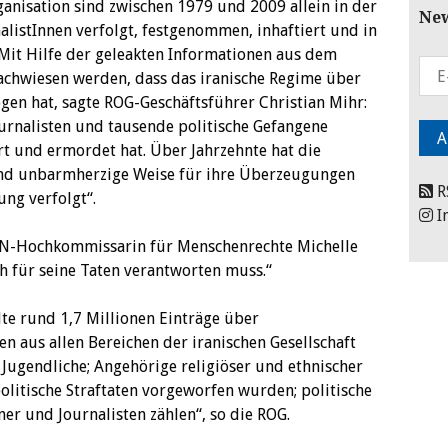
nisation sind zwischen 1979 und 2009 allein in der
New
listInnen verfolgt, festgenommen, inhaftiert und in
Mit Hilfe der geleakten Informationen aus dem
achwiesen werden, dass das iranische Regime über
ogen hat, sagte ROG-Geschäftsführer Christian Mihr:
ournalisten und tausende politische Gefangene
ert und ermordet hat. Über Jahrzehnte hat die
 und unbarmherzige Weise für ihre Überzeugungen
R
ung verfolgt“.
I
 UN-Hochkommissarin für Menschenrechte Michelle
ch für seine Taten verantworten muss.“
lte rund 1,7 Millionen Einträge über
n aus allen Bereichen der iranischen Gesellschaft
Jugendliche; Angehörige religiöser und ethnischer
olitische Straftaten vorgeworfen wurden; politische
r und Journalisten zählen“, so die ROG.