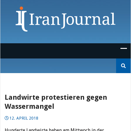
Skip
to
content
Suchen
nach:
Landwirte protestieren gegen
Wassermangel
12. APRIL 2018
Hunderte Landwirte haben am Mittwoch in der