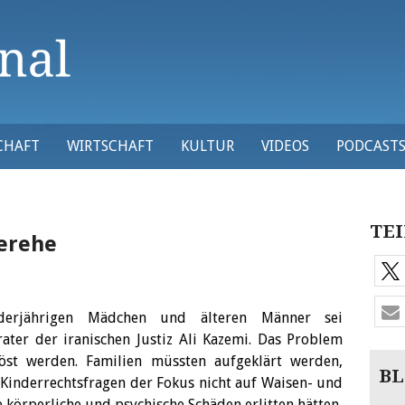
CHAFT
WIRTSCHAFT
KULTUR
VIDEOS
PODCAST
TEI
derehe
derjährigen Mädchen und älteren Männer sei
ater der iranischen Justiz Ali Kazemi.
Das Problem
löst werden. Familien müssten aufgeklärt werden,
BL
 Kinderrechtsfragen der Fokus nicht auf Waisen- und
e körperliche und psychische Schäden erlitten hätten,