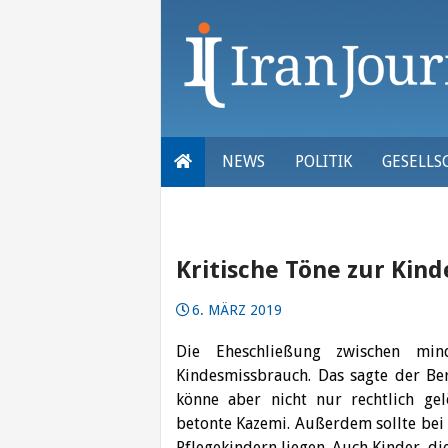
Skip
to
content
NEWS
POLITIK
GESELLS
Kritische Töne zur Kin
6. MÄRZ 2019
Die Eheschließung zwischen min
Kindesmissbrauch. Das sagte der Ber
könne aber nicht nur rechtlich ge
betonte Kazemi. Außerdem sollte bei
Pflegekindern liegen. Auch Kinder, di