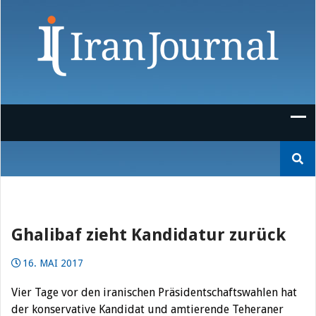
Skip
to
content
Suchen
nach:
Ghalibaf zieht Kandidatur zurück
16. MAI 2017
Vier Tage vor den iranischen Präsidentschaftswahlen hat
der konservative Kandidat und amtierende Teheraner