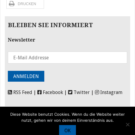
DRUCKEN
BLEIBEN SIE INFORMIERT
Newsletter
RSS Feed
|
Facebook
|
Twitter
|
Instagram
Diese Website benutzt Cookies. Wenn du die Website weiter
nutzt, gehen wir von deinem Einverständnis aus.
OK
© Iran Journal |
Über uns
|
Förderung
|
Newsletter
|
Impressum
|