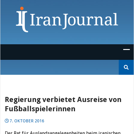
Skip
to
content
Suchen
nach:
Regierung verbietet Ausreise von
Fußballspielerinnen
7. OKTOBER 2016
Der Rat für Auslandsangelegenheiten beim iranischen