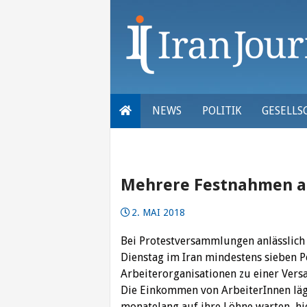
Skip
to
content
NEWS
POLITIK
GESELLS
Mehrere Festnahmen a
2. MAI 2018
Bei Protestversammlungen anlässlich
Dienstag im Iran mindestens sieben
Arbeiterorganisationen zu einer Ver
Die Einkommen von ArbeiterInnen lä
monatelang auf ihre Löhne warten, hi